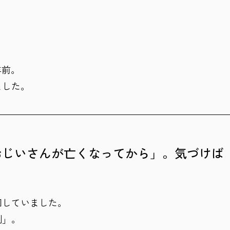
。
年前。
ました。
おじいさんが亡くなってから」。気づけば
回していました。
側」。