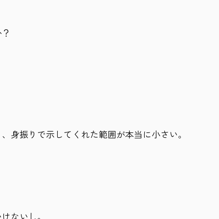
か？
。
と、身振りで示してくれた範囲が本当に小さい。
いけないし。