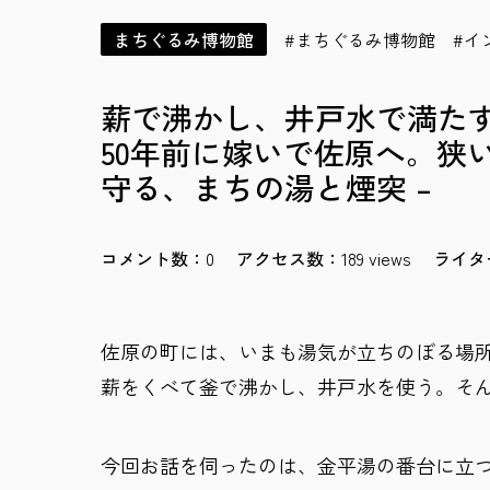
まちぐるみ博物館
まちぐるみ博物館
イ
薪で沸かし、井戸水で満たす
50年前に嫁いで佐原へ。狭
守る、まちの湯と煙突 –
0
189 views
佐原の町には、いまも湯気が立ちのぼる場
薪をくべて釜で沸かし、井戸水を使う。そ
今回お話を伺ったのは、金平湯の番台に立