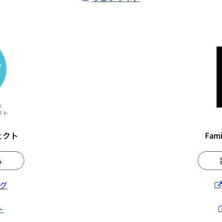
ェクト
Fami
ら
グ
ト