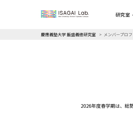
研究室
慶應義塾大学 飯盛義徳研究室
>
メンバープロフ
2026年度春学期は、総