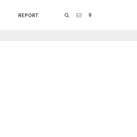
REPORT