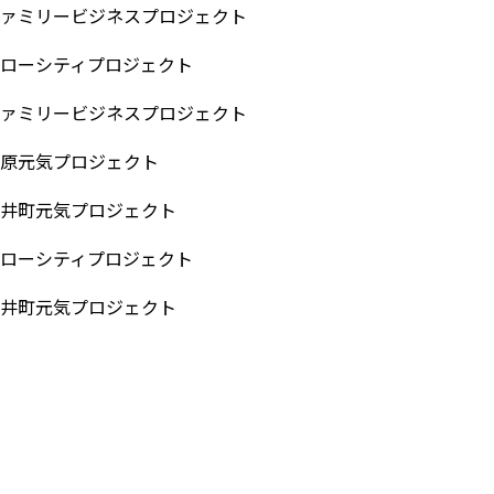
ァミリービジネスプロジェクト
ローシティプロジェクト
ァミリービジネスプロジェクト
原元気プロジェクト
井町元気プロジェクト
ローシティプロジェクト
井町元気プロジェクト