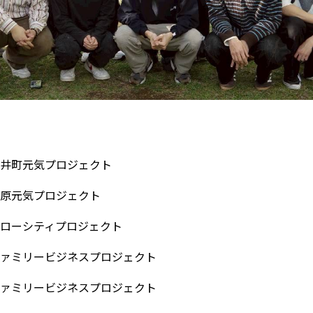
井町元気プロジェクト
原元気プロジェクト
ローシティプロジェクト
ァミリービジネスプロジェクト
ァミリービジネスプロジェクト