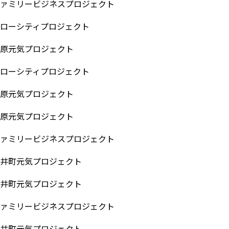
ァミリービジネスプロジェクト
ローシティプロジェクト
原元気プロジェクト
ローシティプロジェクト
原元気プロジェクト
原元気プロジェクト
ァミリービジネスプロジェクト
井町元気プロジェクト
井町元気プロジェクト
ァミリービジネスプロジェクト
井町元気プロジェクト