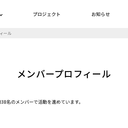
プロジェクト
お知らせ
ィール
メンバープロフィール
勢38名のメンバーで活動を進めています。