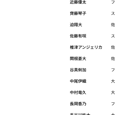
近藤優太
フ
齊藤琴子
ス
迫翔大
佐
佐藤有咲
ス
椎津アンジェリカ
佐
関根蒼大
佐
谷真俐加
フ
中尾伊織
大
中村竜久
大
長岡香乃
フ
長谷川紘大
大