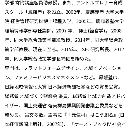
学部 寄附講座客員助教授。また、アントルプレナー育成
スクール「鳳雛塾」を設立。2002年、慶應義塾 大学大学
院 経営管理研究科博士課程入学。2005年、慶應義塾大学
環境情報学部専任講師。2007 年、 博士(経営学)。 2008
年、同大学総合政策学部准教授、2014年、同大学総合政
策学部教授、現在に至る。2015年、 SFC研究所長、2017
年、同大学総合政策学部長補佐を務めた。
専門は、プラットフォームデザイン、地域イノベーショ
ン、ファミリービジネスマネジメントなど。 鳳雛塾は、
日経地域情報化大賞 日本経済新聞社賞などの賞を受賞。
総務省 地域づくり懇談会 委員、総務省 地域力創造アドバ
イザー、国土交通省 奄美群島振興開発審議会委員などを
務める。 論文多数。主著に『「元気村」はこう創る』(日
本経済新聞出版社、2007年)、 『ケース・ブックIV 社会イ