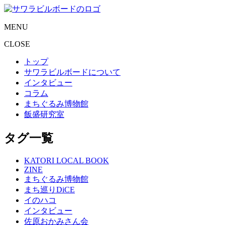
MENU
CLOSE
トップ
サワラビルボードについて
インタビュー
コラム
まちぐるみ博物館
飯盛研究室
タグ一覧
KATORI LOCAL BOOK
ZINE
まちぐるみ博物館
まち巡りDiCE
イのハコ
インタビュー
佐原おかみさん会