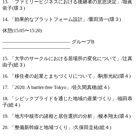
13. 「ファミリービジネスにおける後継者の意思決定」/堀眞
依子(環３)
14. 「効果的なプラットフォーム設計」/重田清一(環３)
休憩(15:05〜15:20)
—————————————— グループB
——————————————
15. 「大学のサークルにおける居場所の変化について」/辻真
由子(総３)
16. 「移住者の起業とまちづくりについて」/駒形光紀(環４)
17. 「2020: A barrier-free Tokyo」/佐久間真穂(総４)
18. 「シビックプライドを通じた地域の産業づくり」/福田恭
子(総４)
19. 「地方中核市の諸相と居住選択の分析」/榎本翔太(環４)
20. 「整備新幹線と地域づくり」/久保田圭祐(総４)