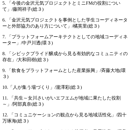
5. 「今後の金沢元気プロジェクトとミニFMの役割につい
て」/藤岡祥子(総３)
6. 「金沢元気プロジェクトを事例とした学生コーディネータ
ーと外部協力のあり方について」/橘英里(総３)
7. 「プラットフォームアーキテクトとしての地域コーディネ
ーター」/中戸川透(環３)
8. 「シビックプライド醸成から見る有効的なコミュニティの
存在」/大和田樹(総３)
9. 「飲食をプラットフォームとした産業振興」/斉藤大地(環
３)
10.「人が集う場づくり」/瀧澤彩(総３)
11. 「共生～女川さいがいエフエムが地域に果たした役割
～」/阿部真奈(総３)
12. 「コミュニケーションの観点から見る地域活性化」/四十
万琢海(総３)