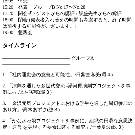
15:05 休憩
15:20 発表 グループB No.17〜No.28
17:20 閉会式 / ゲストからの講評 / 飯盛先生からの総評
18:00 閉会 (発表者入れ替えの時間も考慮すると、終了時間
は前後する可能性がございます。)
19:00 懇親会
タイムライン
—————————————— グループA
——————————————
1. 「社内運動会の意義と可能性」/日紫喜麻美(環４)
2. 「演劇を通じた多世代交流 -湯河原演劇プロジェクトを事
例に-」/又村実穂(環３)
3. 「金沢元気プロジェクトにおける学生を通じた周辺参加の
あり方」/高木あずさ(総３)
4. 「かなざわ娘プロジェクトを事例に、組織の円滑な意思決
定・運営 を実現する要素に関する研究」/千葉夏波(総３)