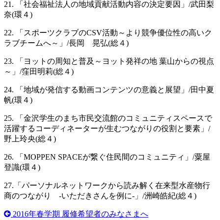
21. 「社会福祉法人の地域貢献活動内容の決定要因」/武田梨
奈(環４)
22. 「スポーツクラブのCSV活動～より競争優位性の高いク
ラブチームへ～」/長岡 晃弘(総４)
23. 「ヨットの周知と普及～ヨット発祥の地 葉山からの視点
～」/窪田明莉(総４)
24. 「地域が発信する動画コンテンツの意義と展望」/田中夏
帆(環４)
25. 「金沢学生のまち市民交流館のコミュニティスペースで
活躍するコーディネーターが生むつながりの役割と要素」/
野上玲央(総４)
26. 「MOPPEN SPACEが繋ぐ住民間のコミュニティ」/粟屋
登識(環４)
27.「パーソナルネットワークから読み解く在来型水産物行
商のつながり -いただきさんを例に-」/洲崎皓紀(総４)
2016年春学期 履修希望者のみなさまへ