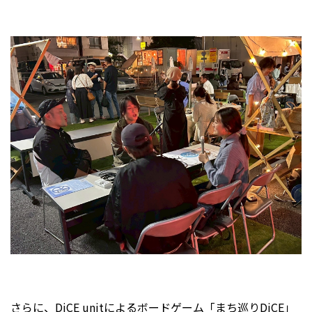
さらに、DiCE unitによるボードゲーム「まち巡りDiCE」