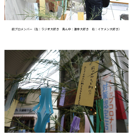
前プロメンバー（左：ラジオ大好き 真ん中：激辛大好き 右：イケメン大好き）