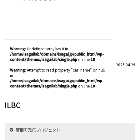
Warning
: Undefined array key 0 in
/home/isagailab/domains/isagai.jp/public_html/wp-
content/themes/isagailab/single.php
on line
10
2025.04.29
Warning
: Attempt to read property "cat_name" on null
in
/home/isagailab/domains/isagai.jp/public_html/wp-
content/themes/isagailab/single.php
on line
10
ILBC
鷹栖町元気プロジェクト