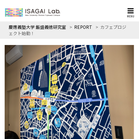
MENU
慶應義塾大学 飯盛義徳研究室
>
REPORT
>
カフェプロジ
ェクト始動！