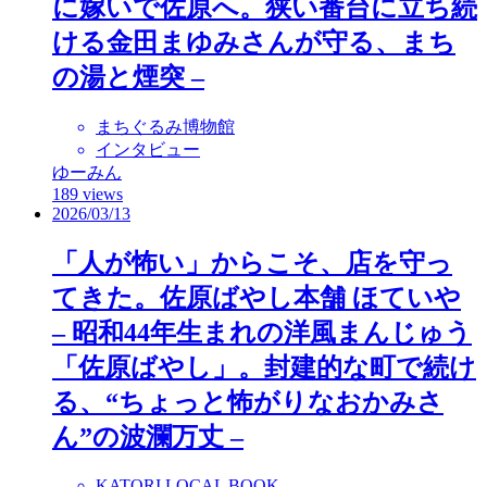
に嫁いで佐原へ。狭い番台に立ち続
ける金田まゆみさんが守る、まち
の湯と煙突 –
まちぐるみ博物館
インタビュー
ゆーみん
189 views
2026/03/13
「人が怖い」からこそ、店を守っ
てきた。佐原ばやし本舗 ほていや
– 昭和44年生まれの洋風まんじゅう
「佐原ばやし」。封建的な町で続け
る、“ちょっと怖がりなおかみさ
ん”の波瀾万丈 –
KATORI LOCAL BOOK