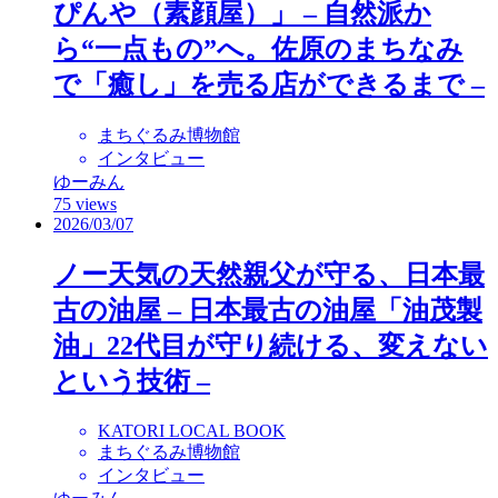
ぴんや（素顔屋）」 – 自然派か
ら“一点もの”へ。佐原のまちなみ
で「癒し」を売る店ができるまで –
まちぐるみ博物館
インタビュー
ゆーみん
75 views
2026/03/07
ノー天気の天然親父が守る、日本最
古の油屋 – 日本最古の油屋「油茂製
油」22代目が守り続ける、変えない
という技術 –
KATORI LOCAL BOOK
まちぐるみ博物館
インタビュー