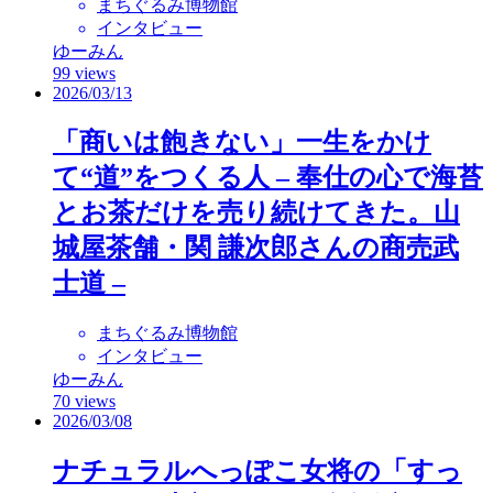
まちぐるみ博物館
インタビュー
ゆーみん
99 views
2026/03/13
「商いは飽きない」一生をかけ
て“道”をつくる人 – 奉仕の心で海苔
とお茶だけを売り続けてきた。山
城屋茶舗・関 謙次郎さんの商売武
士道 –
まちぐるみ博物館
インタビュー
ゆーみん
70 views
2026/03/08
ナチュラルへっぽこ女将の「すっ