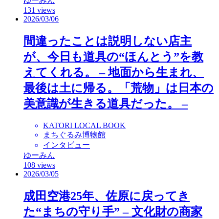
ゆーみん
131 views
2026/03/06
間違ったことは説明しない店主
が、今日も道具の“ほんとう”を教
えてくれる。 – 地面から生まれ、
最後は土に帰る。「荒物」は日本の
美意識が生きる道具だった。 –
KATORI LOCAL BOOK
まちぐるみ博物館
インタビュー
ゆーみん
108 views
2026/03/05
成田空港25年、佐原に戻ってき
た“まちの守り手” – 文化財の商家