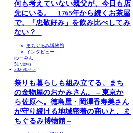
何も考えていない親父が、今日も店
先にいる。 – 1765年から続くお茶屋
で、「忠敬好み」を飲み比べしてみ
ない？ –
まちぐるみ博物館
インタビュー
ゆーみん
51 views
2026/03/13
祭りも暮らしも組み立てる、まち
の金物屋のおかみさん。 – 東京か
ら佐原へ。徳島屋・岡澤香寿美さん
が守り続ける地域密着の商いと、ま
ちぐるみ博物館 –