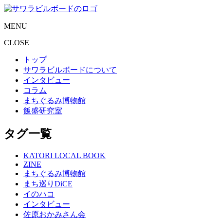
MENU
CLOSE
トップ
サワラビルボードについて
インタビュー
コラム
まちぐるみ博物館
飯盛研究室
タグ一覧
KATORI LOCAL BOOK
ZINE
まちぐるみ博物館
まち巡りDiCE
イのハコ
インタビュー
佐原おかみさん会