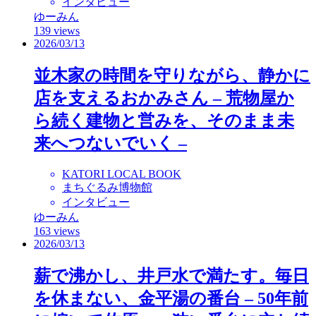
インタビュー
ゆーみん
139 views
2026/03/13
並木家の時間を守りながら、静かに
店を支えるおかみさん – 荒物屋か
ら続く建物と営みを、そのまま未
来へつないでいく –
KATORI LOCAL BOOK
まちぐるみ博物館
インタビュー
ゆーみん
163 views
2026/03/13
薪で沸かし、井戸水で満たす。毎日
を休まない、金平湯の番台 – 50年前